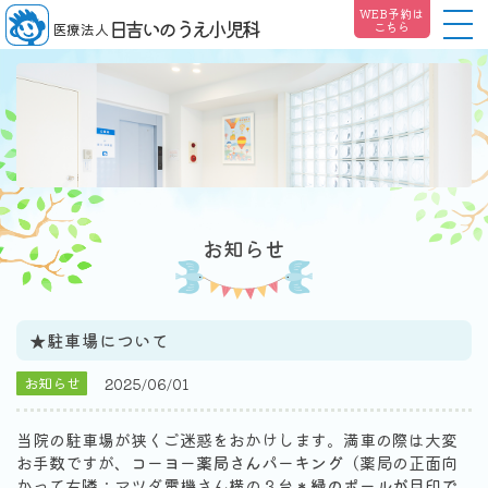
WEB予約は
日吉いのうえ小児科
こちら
医療法人
お知らせ
★駐車場について
お知らせ
2025/06/01
当院の駐車場が狭くご迷惑をおかけします。満車の際は大変
お手数ですが、
コーヨー薬局さんパーキング
（薬局の正面向
かって右隣：マツダ電機さん横の３台
＊緑のポールが目印で