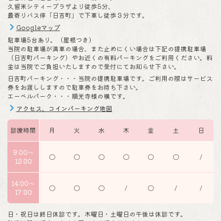
久留米シティープラザより徒歩5分、
最寄りバス停「日吉町」で下車し徒歩３分です。
Googleマップ
駐車場5台あり。（屋根つき）
当院の駐車場が満車の場合、また止めにくい場合は下記の提携駐車場
（日吉町パーキング）やお近くの有料パーキングをご利用ください。料
金は当院でご負担いたしますので受付にてお知らせ下さい。
日吉町パーキング・・・当院の提携駐車場です。ご利用の際はサービス
券をお渡ししますので駐車券をお持ち下さい。
エーベルパーク・・・順光寺様の横です。
アクセス、コインパーキング地図
診療時間
月
火
水
木
金
土
日
9:00～
〇
〇
〇
〇
〇
〇
/
12:30
14:00～
〇
〇
〇
/
〇
/
/
17:30
日・祝日は終日休診です。木曜日・土曜日の午後は休診です。